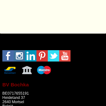
BV Bochka
BE0717655191
Heideland 37
2640 Mortsel