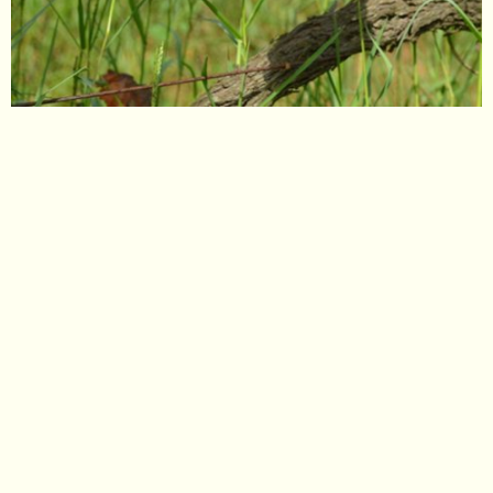
Wijnabonnement
Kelderresten
Wijnweetjes