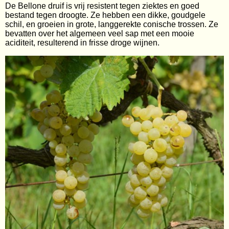
Wijngeschenken
De Bellone druif is vrij resistent tegen ziektes en goed
bestand tegen droogte. Ze hebben een dikke, goudgele
schil, en groeien in grote, langgerekte conische trossen. Ze
Contact
bevatten over het algemeen veel sap met een mooie
aciditeit, resulterend in frisse droge wijnen.
Webshop
Alle dranken
Mijn account
Wijnen per land
Gastenboek
Wijnen per gebied
Wijnen per stijl
Wijnhuis
Wijnpakketten
Cadeaubons
Cadeauverpakkingen