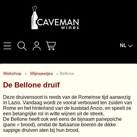
NL
Home
Webshop
»
Wijnweetjes
» Bellone
Over Ons
De Bellone druif
Wijnproeverijen
Deze druivensoort is reeds van de Romeinse tijd aanwezig
in Lazio. Vandaag wordt ze vooral verbouwd ten zuiden van
Wijnbar The Cork
Rome en het hinterland van de kuststad Anzio, en speelt ze
een belangrijke rol in witte wijnen uit de streek.
De Bellone heeft ook wel eens de bijnaam panepoiche
Wijnabonnement
(pane = brood), omdat de Italiaanse boeren de dikke
sappige druiven aten bij hun brood.