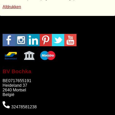
Afdrukken
BV Bochka
BE0717655191
Heideland 37
2640 Mortsel
België
32478581238