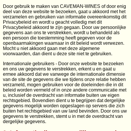
Wijngeschenken
Door gebruik te maken van CAVEMAN-WINES of door enig
deel van deze website te bezoeken, gaat u akkoord met het
Contact
verzamelen en gebruiken van informatie overeenkomstig dit
Privacybeleid en wordt u geacht volledig met dit
Privacybeleid akkoord te zijn gegaan. Door uw persoonlijke
Webshop
gegevens aan ons te verstrekken, wordt u behandeld als
een persoon die toestemming heeft gegeven voor de
Alle dranken
openbaarmakingen waarnaar in dit beleid wordt verwezen.
Mijn account
Mocht u niet akkoord gaan met deze algemene
voorwaarden, dan dient u deze site niet te gebruiken.
Wijnen per land
Gastenboek
Internationale gebruikers - Door onze website te bezoeken
Wijnen per gebied
en ons uw gegevens te verstrekken, erkent u en gaat u
ermee akkoord dat we vanwege de internationale dimensie
Wijnen per stijl
van de site de gegevens die we tijdens onze relatie hebben
verzameld, mogen gebruiken voor de doeleinden die in dit
Wijnhuis
beleid worden vermeld of in onze andere communicatie met
u, inclusief de overdracht van informatie buiten uw eigen
rechtsgebied. Bovendien dient u te begrijpen dat dergelijke
Wijnpakketten
gegevens mogelijk worden opgeslagen op servers die zich
buiten het rechtsgebied van uw land bevinden. Door ons uw
Cadeaubons
gegevens te verstrekken, stemt u in met de overdracht van
dergelijke gegevens.
Cadeauverpakkingen