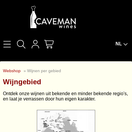
NL
Home
Webshop
» Wijnen per gebied
Over Ons
Wijngebied
Wijnproeverijen
Ontdek onze wijnen uit bekende en minder bekende regio's,
en laat je verrassen door hun eigen karakter.
Wijnbar The Cork
Wijnabonnement