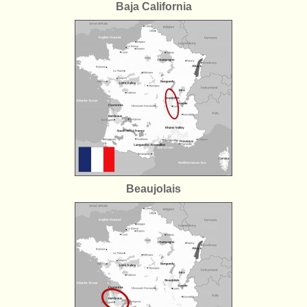
Baja California
Wijnabonnement
Kelderresten
Wijnweetjes
Beaujolais