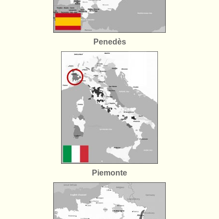
Penedès
Piemonte