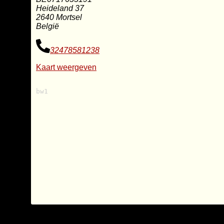
Heideland 37
2640 Mortsel
België
32478581238
Kaart weergeven
bw1