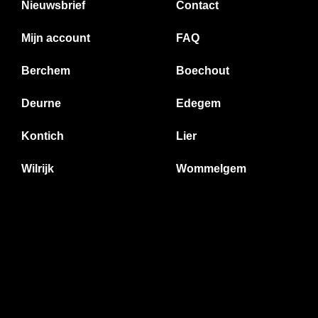
Nieuwsbrief
Contact
Mijn account
FAQ
Berchem
Boechout
Deurne
Edegem
Kontich
Lier
Wilrijk
Wommelgem
Gastenboek
rijzen zijn Inclusief BTW -
Algemene voorwaarden
-
Privacyverk
Powered by
Easy
Webshop