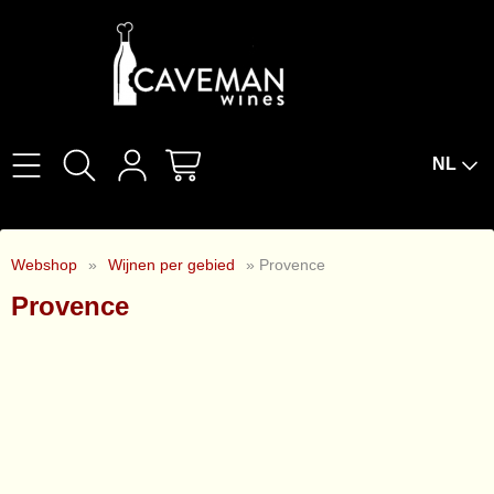
NL
Home
Webshop
»
Wijnen per gebied
» Provence
Over Ons
Provence
Wijnproeverijen
Wijnbar The Cork
Wijnabonnement