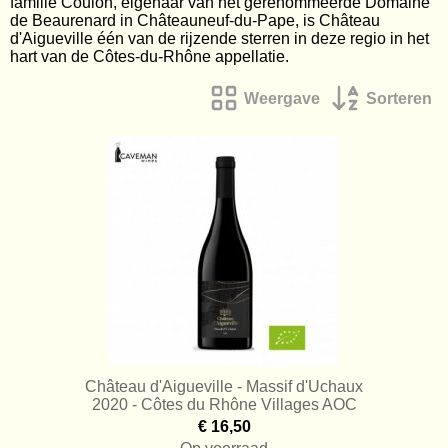
Wijngeschenken
familie Coulon, eigenaar van het gerenommeerde Domaine
de Beaurenard in Châteauneuf-du-Pape, is Château
d'Aigueville één van de rijzende sterren in deze regio in het
Contact
hart van de Côtes-du-Rhône appellatie.
Weergave
Sorteren
Webshop
Alle dranken
Mijn account
Wijnen per land
Gastenboek
Wijnen per gebied
Wijnen per stijl
Wijnhuis
Wijnpakketten
Cadeaubons
Château d'Aigueville - Massif d'Uchaux
2020 - Côtes du Rhône Villages AOC
Cadeauverpakkingen
€ 16,50