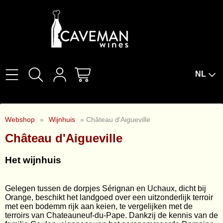
NL
Home
Webshop
»
Wijnhuis
» Château d'Aigueville
Over Ons
Château d'Aigueville
Wijnproeverijen
Het wijnhuis
Wijnbar The Cork
Gelegen tussen de dorpjes Sérignan en Uchaux, dicht bij
Orange, beschikt het landgoed over een uitzonderlijk terroir
Wijnabonnement
met een bodemm rijk aan keien, te vergelijken met de
terroirs van Chateauneuf-du-Pape. Dankzij de kennis van de