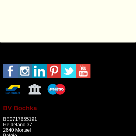
BV Bochka
BE0717655191
Heideland 37
2640 Mortsel
België