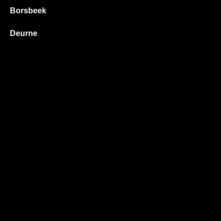
Borsbeek
Deurne
Edegem
Hove
Kontich
Lier
Mortsel
Wilrijk
Wommelgem
Algemene voorwaarden