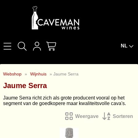
NL
Home
Webshop
»
Wijnhuis
» Jaume Serra
Over Ons
Jaume Serra
Wijnproeverijen
Jaume Serra richt zich als grote producent vooral op het
segment van de goedkopere maar kwaliteitsvolle cava's.
Wijnbar The Cork
Weergave
Sorteren
Wijnabonnement