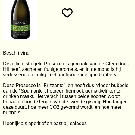
Wijngeschenken
Contact
Webshop
Alle dranken
Mijn account
Beschrijving
Wijnen per land
Gastenboek
Deze licht strogele Prosecco is gemaakt van de Glera druif.
Wijnen per gebied
Hij heeft z
achte en fruitige aroma’s, en in de mond is hij
v
erfrissend en fruitig, met aanhoudende fijne bubbels
Wijnen per stijl
Deze Prosecco is "Frizzante", en heeft dus minder bubbels
dan de "Spumante", hetgeen hem ook gemakkelijker te
Wijnhuis
drinken maakt. Het verschil tussen beide soorten wordt
bepaald door de lengte van de tweede gisting. Hoe langer
Wijnpakketten
deze duurt, hoe meer CO2 gevormd wordt, en hoe meer
bubbels.
Cadeaubons
Heerlijk als aperitief en past bij salades
Cadeauverpakkingen