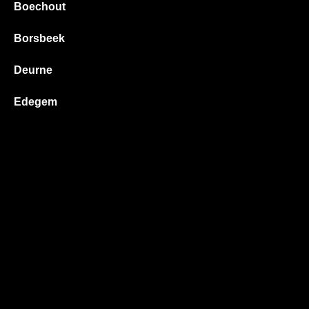
Boechout
Borsbeek
Deurne
Edegem
Hove
Kontich
Lier
Mortsel
Wilrijk
Wommelgem