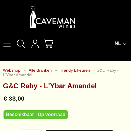
NL
Home
Webshop
»
Alle dranken
»
Trendy Likeuren
» G&C Raby -
Over Ons
L'Ybar Amandel
G&C Raby - L'Ybar Amandel
Wijnproeverijen
€ 33,00
Wijnbar The Cork
Beschikbaar - Op voorraad
Wijnabonnement