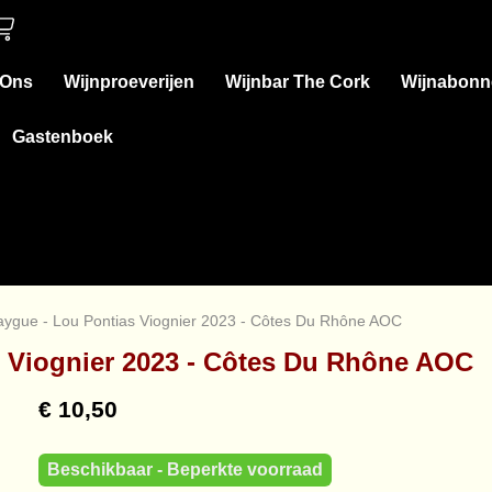
 Ons
Wijnproeverijen
Wijnbar The Cork
Wijnabonn
Gastenboek
aygue - Lou Pontias Viognier 2023 - Côtes Du Rhône AOC
s Viognier 2023 - Côtes Du Rhône AOC
€ 10,50
Beschikbaar - Beperkte voorraad