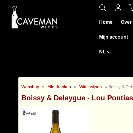
Home
Over
Mijn account
NL
Webshop
»
Alle dranken
»
Witte wijnen
» Boissy & Del
Boissy & Delaygue - Lou Pontia