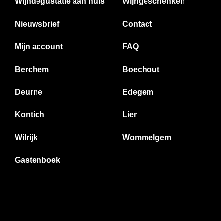
Wijndegustatie aan huis
Wijngeschenken
Nieuwsbrief
Contact
Mijn account
FAQ
Berchem
Boechout
Deurne
Edegem
Kontich
Lier
Wilrijk
Wommelgem
Gastenboek