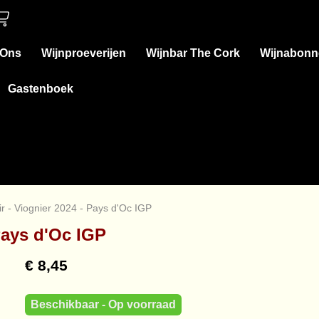
 Ons
Wijnproeverijen
Wijnbar The Cork
Wijnabonn
Gastenboek
r - Viognier 2024 - Pays d'Oc IGP
Pays d'Oc IGP
€ 8,45
Beschikbaar - Op voorraad