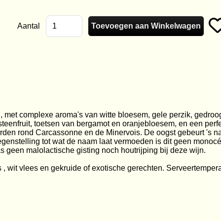
Aantal
n, met complexe aroma's van witte bloesem, gele perzik, gedroo
 steenfruit, toetsen van bergamot en oranjebloesem, en een perf
arden rond Carcassonne en de Minervois. De oogst gebeurt 's na
egenstelling tot wat de naam laat vermoeden is dit geen monoc
geen malolactische gisting noch houtrijping bij deze wijn.
us , wit vlees en gekruide of exotische gerechten. Serveertemper