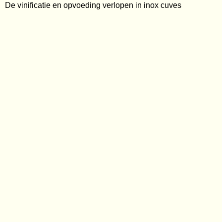
De vinificatie en opvoeding verlopen in inox cuves
Wijnabonnement
Kelderresten
Wijnweetjes