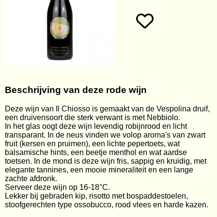
Wijngeschenken
Contact
Webshop
Alle dranken
Mijn account
Beschrijving van deze rode wijn
Wijnen per land
Gastenboek
Deze wijn van Il Chiosso is gemaakt van de Vespolina druif,
Wijnen per gebied
een druivensoort die sterk verwant is met Nebbiolo.
In het glas oogt deze wijn levendig robijnrood en licht
Wijnen per stijl
transparant. In de neus vinden we volop aroma's van zwart
fruit (kersen en pruimen), een lichte pepertoets, wat
Wijnhuis
balsamische hints, een beetje menthol en wat aardse
toetsen. In de mond is deze wijn fris, sappig en kruidig, met
Wijnpakketten
elegante tannines, een mooie mineraliteit en een lange
zachte afdronk.
Cadeaubons
Serveer deze wijn op 16-18°C.
Lekker bij gebraden kip, risotto met bospaddestoelen,
stoofgerechten type ossobucco, rood vlees en harde kazen.
Cadeauverpakkingen