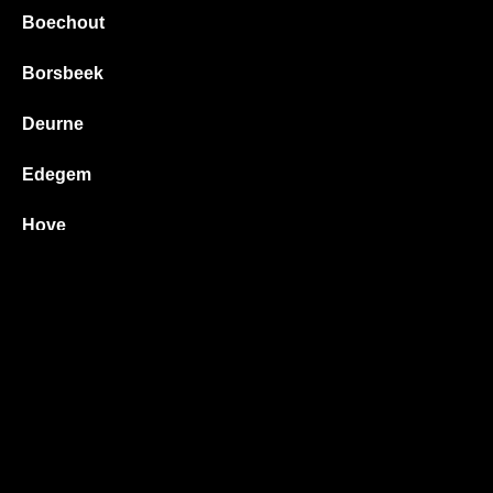
Boechout
Borsbeek
Deurne
Edegem
Hove
Kontich
Lier
Mortsel
Wilrijk
Wommelgem