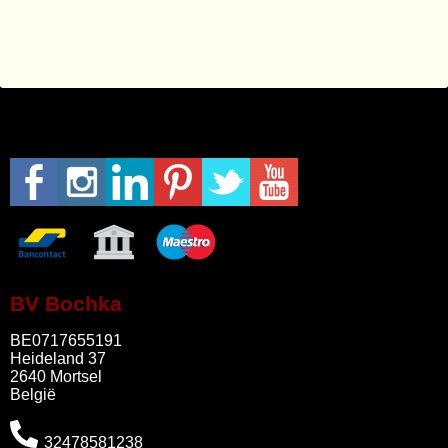
BV Bochka
BE0717655191
Heideland 37
2640 Mortsel
België
32478581238